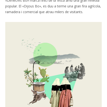
«Dimecres Bo» marca l’inici de la festa amb una gran revetlla
popular. El «Dijous Bo», es duu a terme una gran fira agrícola,
ramadera i comercial que atrau milers de visitants.